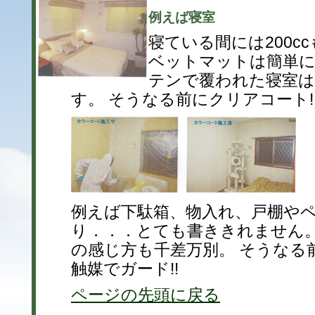
例えば寝室
寝ている間には200c
ベットマットは簡単に
テンで覆われた寝室
す。 そうなる前にクリアコート!
例えば下駄箱、物入れ、戸棚や
り．．．とても書ききれません。
の感じ方も千差万別。 そうなる
触媒でガード!!
ページの先頭に戻る