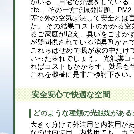
がいる…自宅で介護をしている
ctc… その一方で原発問題、PM
等で外の空気は決して安全とは
た。 その結果コストのかかる空
るご家庭が増え、臭いをごまか
が疑問視されている消臭剤がと
これらはせめて我が家の中だけ
いった表れでしょう。 光触媒コ
ればコストもかからず、効果も
これを機械に是非ご検討下さい
安全安心で快適な空間
どのような種類の光触媒がある
大きく分けて外装用と内装用が
なのは内装用。内装用でも、カ