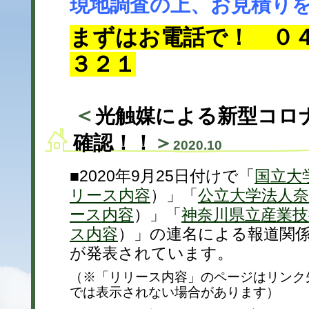
現地調査の上、お見積り
まずはお電話で！
０
３２１
＜
光触媒による新型コロ
確認！！
＞
2020.10
■2020年9月25日付けで「
国立大
リース内容
）」「
公立大学法人奈
ース内容
）」「
神奈川県立産業技
ス内容
）」の連名による報道関
が発表されています。
（
※「リリース内容」のページはリンク
では表示されない場合があります）